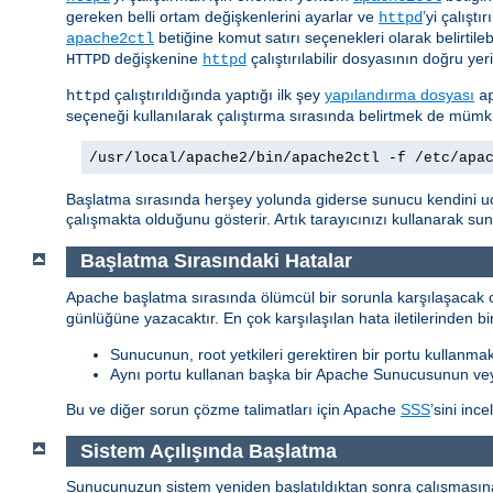
gereken belli ortam değişkenlerini ayarlar ve
’yi çalıştır
httpd
betiğine komut satırı seçenekleri olarak belirtilebi
apache2ctl
değişkenine
çalıştırılabilir dosyasının doğru yer
HTTPD
httpd
çalıştırıldığında yaptığı ilk şey
yapılandırma dosyası
httpd
a
seçeneği kullanılarak çalıştırma sırasında belirtmek de müm
/usr/local/apache2/bin/apache2ctl -f /etc/apa
Başlatma sırasında herşey yolunda giderse sunucu kendini u
çalışmakta olduğunu gösterir. Artık tarayıcınızı kullanarak s
Başlatma Sırasındaki Hatalar
Apache başlatma sırasında ölümcül bir sorunla karşılaşacak o
günlüğüne yazacaktır. En çok karşılaşılan hata iletilerinden bir
Sunucunun, root yetkileri gerektiren bir portu kullanmak
Aynı portu kullanan başka bir Apache Sunucusunun ve
Bu ve diğer sorun çözme talimatları için Apache
SSS
’sini ince
Sistem Açılışında Başlatma
Sunucunuzun sistem yeniden başlatıldıktan sonra çalışmasına 