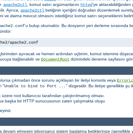
ır.
, komut satırı argümanlarını
’ye aktarabildiğinden 
apache2ctl
httpd
lir. Ayrıca,
betiğinin içeriğini doğrudan düzenlemek suretiyl
apache2ctl
ini ve
daima
mevcut olmasını istediğiniz komut satırı seçeneklerini belirte
’u bulup okumaktır. Bu dosyanın yeri derleme sırasında b
pache2.conf
kündür:
che2/apache2.conf
çbirimden ayıracak ve hemen ardından uçbirim, komut istemine düşecek
unucuya bağlanabilir ve
dizinindeki deneme sayfasını göreb
DocumentRoot
lursa çıkmadan önce sorunu açıklayan bir iletiyi konsola veya
ErrorL
i "
" dizgesidir. Bu iletiye genellikle şu
Unable to bind to Port ...
 üzere root kullanıcısı tarafından çalıştırılmamış olması.
ya başka bir HTTP sunucusunun zaten çalışmakta oluşu.
leyiniz.
devam etmesini istiyorsanız sistem başlatma betiklerinize (genellikle