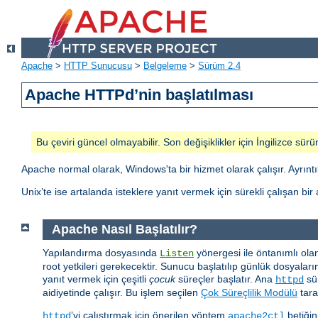
Apache
>
HTTP Sunucusu
>
Belgeleme
>
Sürüm 2.4
Apache HTTPd’nin başlatılması
Bu çeviri güncel olmayabilir. Son değişiklikler için İngilizce sürü
Apache normal olarak, Windows'ta bir hizmet olarak çalışır. Ayrıntılı
Unix’te ise artalanda isteklere yanıt vermek için sürekli çalışan bi
Apache Nasıl Başlatılır?
Yapılandırma dosyasında
yönergesi ile öntanımlı ola
Listen
root yetkileri gerekecektir. Sunucu başlatılıp günlük dosyaları
yanıt vermek için çeşitli
çocuk
süreçler başlatır. Ana
sür
httpd
aidiyetinde çalışır. Bu işlem seçilen
Çok Süreçlilik Modülü
tara
’yi çalıştırmak için önerilen yöntem
betiğin
httpd
apache2ctl