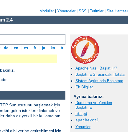
Modüller
|
Yönergeler
|
SSS
|
Terimler
|
Site Haritası
m 2.4
r:
de
|
en
|
es
|
fr
|
ja
|
ko
|
tr
Apache Nasıl Başlatılır?
bakınız.
Başlatma Sırasındaki Hatalar
adır.
Sistem Açılışında Başlatma
Ek Bilgiler
Ayrıca bakınız:
Durdurma ve Yeniden
e HTTP Sunucusunu başlatmak için
Başlatma
lerden gelen istekleri dinlemek ve
httpd
r daha az yetkili bir kullanıcının
apache2ctl
Yorumlar
ektiği gibi yerine getirebilmesi için