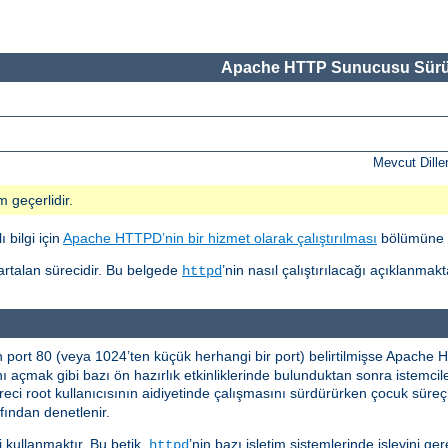
Apache HTTP Sunucusu Sürü
Mevcut Dille
m geçerlidir.
 bilgi için
Apache HTTPD’nin bir hizmet olarak çalıştırılması
bölümüne 
r artalan sürecidir. Bu belgede
’nin nasıl çalıştırılacağı açıklanmakt
httpd
n port 80 (veya 1024’ten küçük herhangi bir port) belirtilmişse Apach
nı açmak gibi bazı ön hazırlık etkinliklerinde bulunduktan sonra istemci
eci root kullanıcısının aidiyetinde çalışmasını sürdürürken çocuk süreçle
fından denetlenir.
i kullanmaktır. Bu betik,
’nin bazı işletim sistemlerinde işlevini ger
httpd