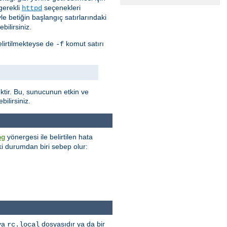
gerekli
seçenekleri
httpd
e betiğin başlangıç satırlarındaki
bilirsiniz.
elirtilmekteyse de
komut satırı
-f
tir. Bu, sunucunun etkin ve
ilirsiniz.
yönergesi ile belirtilen hata
og
 iki durumdan biri sebep olur:
 ya
dosyasıdır ya da bir
rc.local