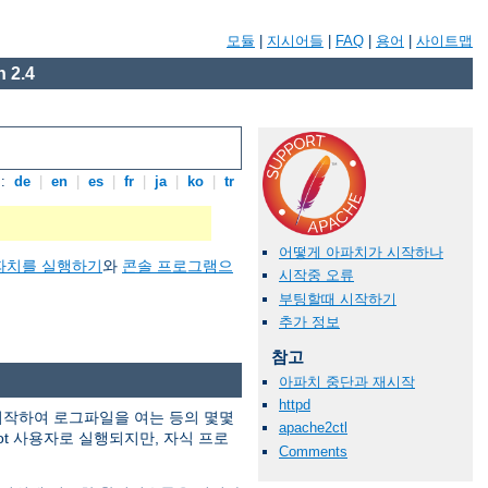
모듈
|
지시어들
|
FAQ
|
용어
|
사이트맵
 2.4
:
de
|
en
|
es
|
fr
|
ja
|
ko
|
tr
어떻게 아파치가 시작하나
파치를 실행하기
와
콘솔 프로그램으
시작중 오류
부팅할때 시작하기
추가 정보
참고
아파치 중단과 재시작
httpd
 시작하여 로그파일을 여는 등의 몇몇
apache2ctl
ot 사용자로 실행되지만, 자식 프로
Comments