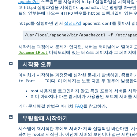
apache2ctl
스크립트를 사용하여
실행파일을 시작하길 
httpd
고
실행파일을 시작한다.
은 명령행 아규먼
httpd
apache2ctl
트의 앞부분에 나오는
변수를
실행파일이 있는 
HTTPD
httpd
를 실행하면 먼저
설정파일
를 찾아서 읽
httpd
apache2.conf
/usr/local/apache2/bin/apache2ctl -f /etc/apa
시작하는 과정에서 문제가 없다면, 서버는 터미널에서 떨어지고
디렉토리에 있는 테스트 페이지와 그 페이지에 링
DocumentRoot
시작중 오류
아파치가 시작하는 과정중에 심각한 문제가 발생하면, 종료하
"이다. 이 메세지는 보통 다음 두 경우에 발생한다
to Port ...
root 사용자로 로그인하지 않고 특권 포트에 서버를 시작
이미 아파치나 다른 웹서버가 사용중인 포트에 서버를 시
기타 문제해결 방법은 아파치
FAQ
를 참고하라.
부팅할때 시작하기
시스템이 재시작한 후에도 서버가 계속 실행되길 바란다면, 
파치는 root로 시작된다. 이전에 서버의 보안이나 접근 제한