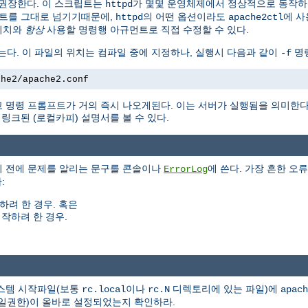
권장한다. 이 스크립트는
가 몇몇 운영체제에서 정상적으로 동작
httpd
트를 그대로 넘기기때문에,
의 어떤 옵션이라도
에 사
httpd
apache2ctl
위치와
항상
사용할 명령행 아규먼트로 직접 수정할 수 있다.
는다. 이 파일의 위치는 컴파일 중에 지정하나, 실행시 다음과 같이
명령
-f
che2/apache2.conf
 명령 프롬프트가 거의 즉시 나오게된다. 이는 서버가 실행됨을 의미한
크된 (로컬카피) 설명서를 볼 수 있다.
기 전에 문제를 알리는 문구를 콘솔이나
에 쓴다. 가장 흔한 오류
ErrorLog
:
하려 한 경우. 혹은
작하려 한 경우.
시스템 시작파일(보통
이나
디렉토리에 있는 파일)에
rc.local
rc.N
apach
(파일권한)이 올바로 설정되었는지 확인하라.