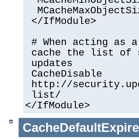
MCacheMinObjectSi
MCacheMaxObjectSi
</IfModule>
# When acting as a
cache the list of 
updates
CacheDisable
http://security.up
list/
</IfModule>
CacheDefaultExpire