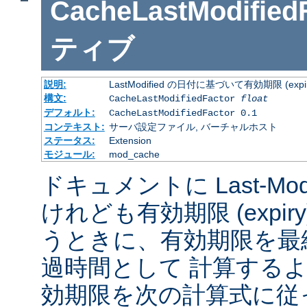
CacheLastModified
ティブ
説明:
LastModified の日付に基づいて有効期限 (
構文:
CacheLastModifiedFactor
float
デフォルト:
CacheLastModifiedFactor 0.1
コンテキスト:
サーバ設定ファイル, バーチャルホスト
ステータス:
Extension
モジュール:
mod_cache
ドキュメントに Last-Mod
けれども有効期限 (expi
うときに、有効期限を最
過時間として 計算する
効期限を次の計算式に従