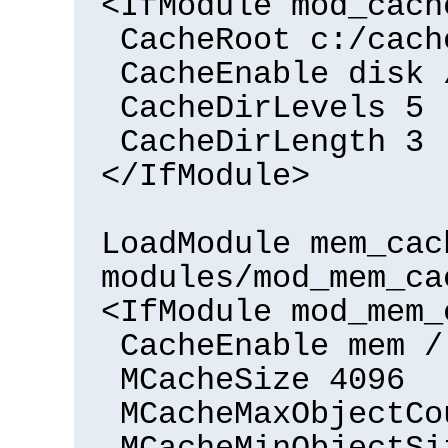
<IfModule mod_cach
CacheRoot c:/cach
CacheEnable disk 
CacheDirLevels 5
CacheDirLength 3
</IfModule>
LoadModule mem_cac
modules/mod_mem_ca
<IfModule mod_mem_
CacheEnable mem /
MCacheSize 4096
MCacheMaxObjectCo