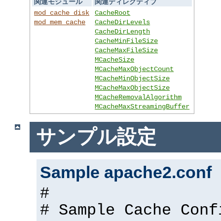
関連モジュール
関連ディレクティブ
mod_cache_disk
CacheRoot
mod_mem_cache
CacheDirLevels
CacheDirLength
CacheMinFileSize
CacheMaxFileSize
MCacheSize
MCacheMaxObjectCount
MCacheMinObjectSize
MCacheMaxObjectSize
MCacheRemovalAlgorithm
MCacheMaxStreamingBuffer
サンプル設定
Sample apache2.conf
#
# Sample Cache Conf