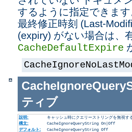
されていない ドキュメ
するように指定できます
最終修正時刻 (Last-Modi
(expiry) がない場合
CacheDefaultExpire
CacheIgnoreNoLastMo
CacheIgnoreQueryS
ティブ
説明:
キャッシュ時にクエリーストリングを無視す
構文:
CacheIgnoreQueryString On|Off
デフォルト:
CacheIgnoreQueryString Off