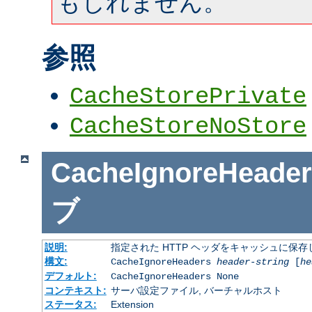
もしれません。
参照
CacheStorePrivate
CacheStoreNoStore
CacheIgnoreHeader
ブ
説明:
指定された HTTP ヘッダをキャッシュに保存
構文:
CacheIgnoreHeaders
header-string
[
he
デフォルト:
CacheIgnoreHeaders None
コンテキスト:
サーバ設定ファイル, バーチャルホスト
ステータス:
Extension