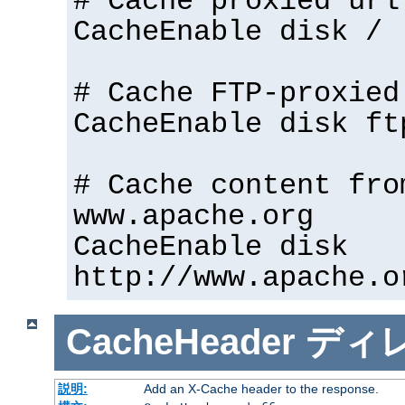
# Cache proxied url
CacheEnable disk /
# Cache FTP-proxied
CacheEnable disk ft
# Cache content fro
www.apache.org
CacheEnable disk
http://www.apache.o
CacheHeader
ディ
説明:
Add an X-Cache header to the response.