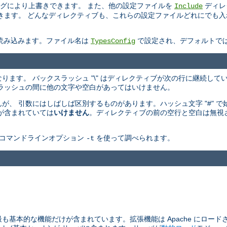
グにより上書きできます。 また、他の設定ファイルを
ディレ
Include
ます。 どんなディレクティブも、これらの設定ファイルどれにでも入れるこ
。
も読み込みます。ファイル名は
で設定され、デフォルトで
TypesConfig
からなります。 バックスラッシュ "\" はディレクティブが次の行に継続し
ラッシュの間に他の文字や空白があってはいけません。
、 引数にはしばしば区別するものがあります。ハッシュ文字 "#" 
が含まれていては
いけません
。ディレクティブの前の空行と空白は無視
コマンドラインオプション
を使って調べられます。
-t
最も基本的な機能だけが含まれています。拡張機能は Apache にロード