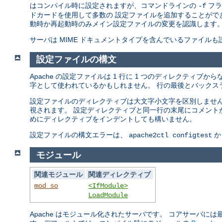
はコンパイル時に設定されますが、コマンドラインの
フラ
-f
ドカードを使用して多数の 設定ファイルを追加することができ
動時か再起動時のみメイン設定ファイルの変更を認識します
サーバは MIME ドキュメントタイプを含んでいるファイル
設定ファイルの構文
Apache の設定ファイルは 1 行に 1 つのディレクティブ
字として使われているかもしれません。 行の最後とバックス
設定ファイルのディレクティブは大文字小文字を区別しませんが
視されます。 設定ディレクティブと同一行の末尾にコメント
めにディレクティブをインデントしても構いません。
設定ファイルの構文エラーは、
か
apache2ctl configtest
モジュール
関連モジュール
関連ディレクティブ
mod_so
<IfModule>
LoadModule
Apache はモジュール化されたサーバです。 コアサーバには