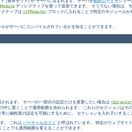
ト (基本セット) が サーバに含まれます。サーバが
動的ロード
モジュー
ディレクティブを使って追加できます。 そうでない場合は、
dModule
ィレクティブは
ブロックに入れることで特定のモジュールが
<IfModule>
ールがサーバにコンパイルされているかを知ることができます。
用されます。 サーバの一部分の設定だけを変更したい場合は
<Director
の中に置くことで適用範囲を決められます。 これらのセクションはそ
。 非常に細粒度の設定を可能にするために、 セクションを入れ子にする
ます。 これは
バーチャルホスト
と呼ばれています。 特定のウェブサイ
くことでも適用範囲を変えることができます。