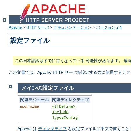
Apache
>
HTTP サーバ
>
ドキュメンテーション
>
バージョン 2.4
設定ファイル
この日本語訳はすでに古くなっている 可能性があります。 最
この文書では、Apache HTTP サーバを設定するのに使用する
メインの設定ファイル
関連モジュール
関連ディレクティブ
mod_mime
<IfDefine>
Include
TypesConfig
Apache は
ディレクティブ
を設定ファイルに平文で書くこと