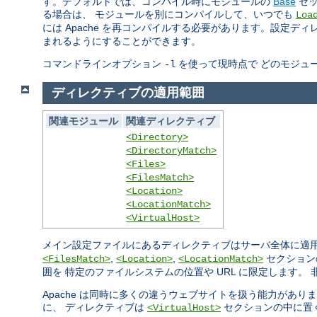
す。デフォルトでは、コンパイル時にモジュールの
Base
セッ
る場合は、 モジュールを別にコンパイルして、いつでも
Loa
には Apache を再コンパイルする必要があります。設定デ
まれるようにすることができます。
コマンドラインオプション
を使って現時点で どのモジュ
-l
ディレクティブの適用範囲
関連モジュール
関連ディレクティブ
<Directory>
<DirectoryMatch>
<Files>
<FilesMatch>
<Location>
<LocationMatch>
<VirtualHost>
メイン設定ファイルにあるディレクティブはサーバ全体に適
,
,
セクション
<FilesMatch>
<Location>
<LocationMatch>
囲を 特定のファイルシステムの位置や URL に限定します
Apache は同時に多くの違うウェブサイトを扱う能力があり
に、 ディレクティブは
セクションの中に置
<VirtualHost>