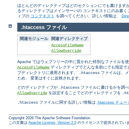
ほとんどのディレクティブはどのセクションにでも書けますが
るディレクティブはメインサーバの コンテキストにのみ書く
ィブの
コンテキスト
を調べてください。詳しい情報は、
Dir
.htaccess ファイル
関連モジュール
関連ディレクティブ
AccessFileName
AllowOverride
Apache ではウェブツリーの中に置かれた特別なファイル
ディレクティブでどんな名前にでも指定で
AccessFileName
ブディレクトリに適用されます。
ファイルは、メ
.htaccess
ため、 変更はすぐに反映されます。
どのディレクティブが
ファイルに書けるかを調べ
.htaccess
を設定することでどのディレクティブを
AllowOverride
.ht
ファイルに関する詳しい情報は
.htaccess チ
.htaccess
Copyright 2026 The Apache Software Foundation.
この文書は
Apache License, Version 2.0
のライセンスで提供されていま