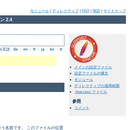
モジュール
|
ディレクティブ
|
FAQ
|
用語
|
サイトマップ
 2.4
み言語:
de
|
en
|
fr
|
ja
|
ko
|
tr
メインの設定ファイル
設定ファイルの構文
モジュール
ディレクティブの適用範囲
.htaccess ファイル
参照
コメント
う名前です。 このファイルの位置