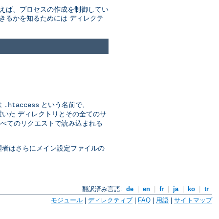
例えば、プロセスの作成を制御してい
きるかを知るためには ディレクテ
は
という名前で、
.htaccess
いた ディレクトリとその全てのサ
べてのリクエストで読み込まれる
理者はさらにメイン設定ファイルの
翻訳済み言語:
de
|
en
|
fr
|
ja
|
ko
|
tr
モジュール
|
ディレクティブ
|
FAQ
|
用語
|
サイトマップ