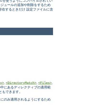
ルを使うようにコンパイルされてい
モジュールの追加や削除をするため
存在するときだけ 設定ファイルに含
,
,
,
y>
<DirectoryMatch>
<Files>
の中にあるディレクティブの適用範
こともできます。
トにのみ適用されるようにするため